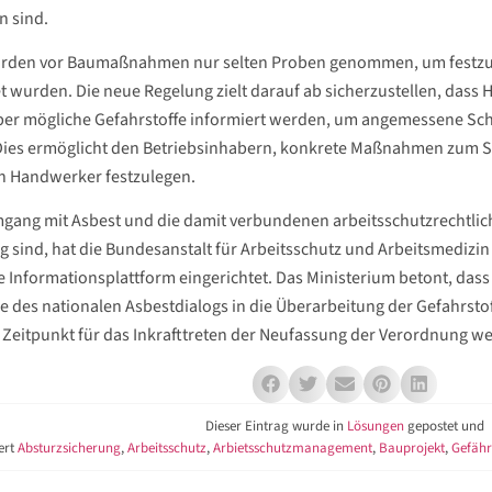
 sind.
rden vor Baumaßnahmen nur selten Proben genommen, um festzuste
 wurden. Die neue Regelung zielt darauf ab sicherzustellen, dass
ber mögliche Gefahrstoffe informiert werden, um angemessene S
ies ermöglicht den Betriebsinhabern, konkrete Maßnahmen zum S
en Handwerker festzulegen.
gang mit Asbest und die damit verbundenen arbeitsschutzrechtli
 sind, hat die Bundesanstalt für Arbeitsschutz und Arbeitsmediz
 Informationsplattform eingerichtet. Das Ministerium betont, das
e des nationalen Asbestdialogs in die Überarbeitung der Gefahrst
r Zeitpunkt für das Inkrafttreten der Neufassung der Verordnung we
Dieser Eintrag wurde in
Lösungen
gepostet und
ert
Absturzsicherung
,
Arbeitsschutz
,
Arbietsschutzmanagement
,
Bauprojekt
,
Gefähr