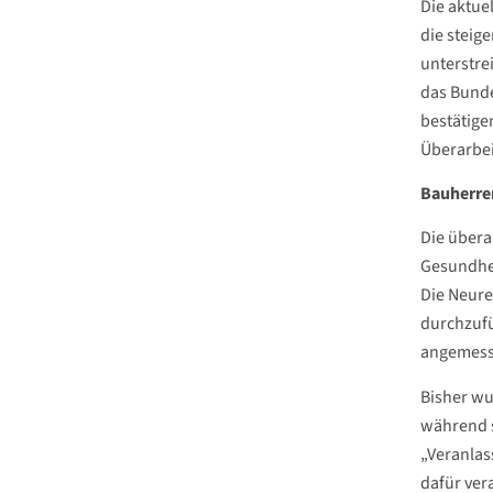
Die aktue
die steig
unterstre
das Bund
bestätige
Überarbei
Bauherre
Die übera
Gesundhei
Die Neure
durchzufü
angemess
Bisher wu
während s
„Veranlas
dafür ver