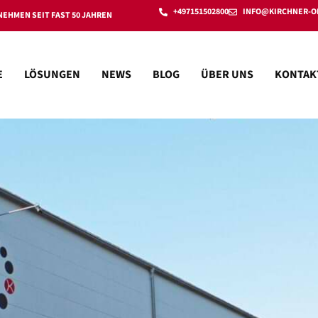
+497151502800
INFO@KIRCHNER-O
EHMEN SEIT FAST 50 JAHREN
E
LÖSUNGEN
NEWS
BLOG
ÜBER UNS
KONTAK