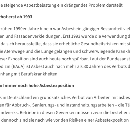
e steigende Asbestbelastung ein drängendes Problem darstellt.
bot erst ab 1993
e frühen 1990er Jahre hinein war Asbest ein gängiger Bestandteil v
en und Fassadenverkleidungen. Erst 1993 wurde die Verwendung d
 da sich herausstellte, dass sie erhebliche Gesundheitsrisiken mit 
 die Atemwege und die Lunge gelangen und schwerwiegende Krankhe
eser Exposition sind auch heute noch spürbar. Laut der Bundesanst
dizin (BAuA) ist Asbest auch nach mehr als 30 Jahren des Verbots 
hang mit Berufskrankheiten.
n: Immer noch hohe Asbestexposition
 in Deutschland ein grundsätzliches Verbot von Arbeiten mit asbesth
 für Abbruch-, Sanierungs- und Instandhaltungsarbeiten – die Tä
dwerks. Betriebe in diesen Gewerken müssen zwar die bestehend
 dennoch sind sie nach wie vor den Risiken einer Asbestexposition 