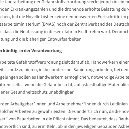
lle Überarbeitung der Gefahrstoffverordnung steckt jedoch in eine
enden Erkrankungszahlen und die drohende erhöhte Belastung durch
ichen, hat die Novelle bisher keine nennenswerten Fortschritte im
esarbeitsministerium (BMAS) noch der Zentralverband des Deuts
n, dass die Neufassung in diesem Jahr in Kraft treten wird. Denno
tung und die bisherigen Entwurfsarbeiten.
n künftig in der Verantwortung
rbeitete Gefahrstoffverordnung zielt darauf ab, Handwerkern einen
tsschutz zu bieten, insbesondere bei Sanierungsarbeiten, bei dene
gelungen sollen es Handwerkern ermöglichen, notwendige Arbeit
hren, selbst wenn die Gefahr besteht, auf asbesthaltige Materialien
ener Gesundheitsschutz unabdingbar.
rden Arbeitgeber*innen und Arbeitnehmer*innen durch Leitlinien 
olcher Arbeiten zu gewährleisten. Dies ändert sich nun, da die no
ser“ von Bauarbeiten in die Pflicht nimmt. Das bedeutet, dass Bau
antwortlich sind, zu ermitteln, ob in den jeweiligen Gebäuden Asbe