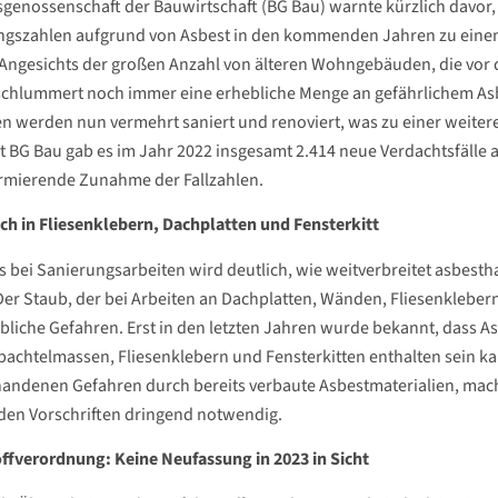
sgenossenschaft der Bauwirtschaft (BG Bau) warnte kürzlich davor,
ngszahlen aufgrund von Asbest in den kommenden Jahren zu eine
Angesichts der großen Anzahl von älteren Wohngebäuden, die vor 
chlummert noch immer eine erhebliche Menge an gefährlichem Asb
n werden nun vermehrt saniert und renoviert, was zu einer weiter
t BG Bau gab es im Jahr 2022 insgesamt 2.414 neue Verdachtsfälle
armierende Zunahme der Fallzahlen.
ch in Fliesenklebern, Dachplatten und Fensterkitt
 bei Sanierungsarbeiten wird deutlich, wie weitverbreitet asbestha
er Staub, der bei Arbeiten an Dachplatten, Wänden, Fliesenklebern 
ebliche Gefahren. Erst in den letzten Jahren wurde bekannt, dass 
pachtelmassen, Fliesenklebern und Fensterkitten enthalten sein ka
andenen Gefahren durch bereits verbaute Asbestmaterialien, mach
en Vorschriften dringend notwendig.
ffverordnung: Keine Neufassung in 2023 in Sicht