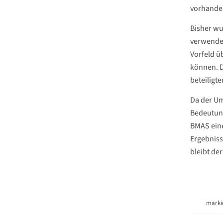
vorhanden
Bisher wu
verwendet
Vorfeld ü
können. D
beteiligt
Da der Um
Bedeutung
BMAS eine
Ergebniss
bleibt de
marki