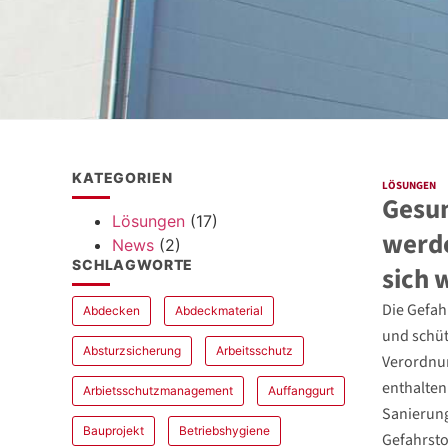
KATEGORIEN
LÖSUNGEN
Gesun
Lösungen
(17)
werde
News
(2)
SCHLAGWORTE
sich 
Die Gefah
Abdecken
Abdeckmaterial
und schüt
Absturzsicherung
Arbeitsschutz
Verordnun
enthalten
Arbietsschutzmanagement
Auffanggurt
Sanierung
Bauprojekt
Betriebshygiene
Gefahrsto