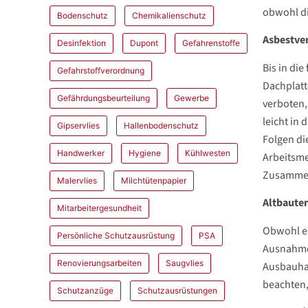
obwohl di
Bodenschutz
Chemikalienschutz
Asbestver
Desinfektion
Dupont
Gefahrenstoffe
Bis in di
Gefahrstoffverordnung
Dachplatt
Gefährdungsbeurteilung
Gewerbe
verboten,
leicht in
Gipservlies
Hallenbodenschutz
Folgen di
Handwerker
Hygiene
Kühlwesten
Arbeitsme
Zusammen
Malervlies
Milchtütenpapier
Altbaute
Mitarbeitergesundheit
Obwohl es
Persönliche Schutzausrüstung
PSA
Ausnahmen
Renovierungsarbeiten
Saugvlies
Ausbauhan
beachten,
Schutzanzüge
Schutzausrüstungen