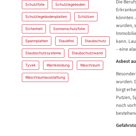
Die Beruf
Schutzfolie
Schutzlegeboden
Erkranku
könnten. 
Schutzlegebodenplatten
Schützen
wurden, s
Sicherheit
Sonnenschutzfolie
Immobilie
kann. Lau
Spannplatten
Staubfrei
Staubschutz
– eine al
Staubschutzsysteme
Staubschutzwand
Asbest au
Tyvek
Warnkleidung
Waschraum
Besonders
Waschraumausstattung
wurden. D
birgt erh
Putzen, S
noch vorh
bestehend
Gefahrsto