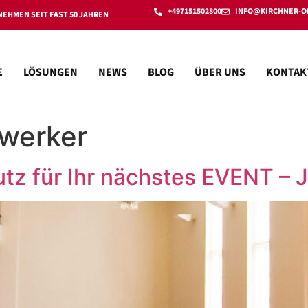
+497151502800
INFO@KIRCHNER-O
EHMEN SEIT FAST 50 JAHREN
E
LÖSUNGEN
NEWS
BLOG
ÜBER UNS
KONTAK
werker
z für Ihr nächstes EVENT – J