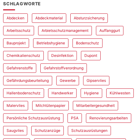
SCHLAGWORTE
Abdecken
Abdeckmaterial
Absturzsicherung
Arbeitsschutz
Arbietsschutzmanagement
Auffanggurt
Bauprojekt
Betriebshygiene
Bodenschutz
Chemikalienschutz
Desinfektion
Dupont
Gefahrenstoffe
Gefahrstoffverordnung
Gefährdungsbeurteilung
Gewerbe
Gipservlies
Hallenbodenschutz
Handwerker
Hygiene
Kühlwesten
Malervlies
Milchtütenpapier
Mitarbeitergesundheit
Persönliche Schutzausrüstung
PSA
Renovierungsarbeiten
Saugvlies
Schutzanzüge
Schutzausrüstungen