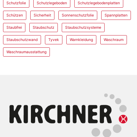
Schutzfolie
Schutzlegeboden
Schutzlegebodenplatten
Schützen
Sicherheit
Sonnenschutzfolie
Spannplatten
Staubfrei
Staubschutz
Staubschutzsysteme
Staubschutzwand
Tyvek
Warnkleidung
Waschraum
Waschraumausstattung