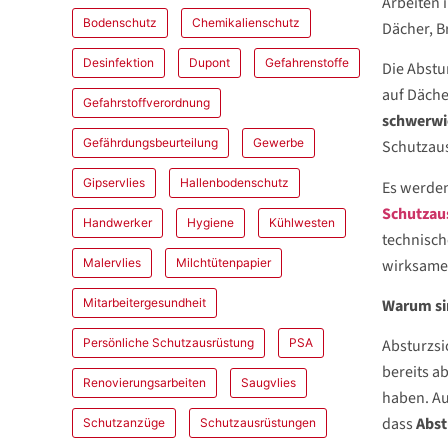
Arbeiten 
Bodenschutz
Chemikalienschutz
Dächer, B
Desinfektion
Dupont
Gefahrenstoffe
Die Abstu
auf Däche
Gefahrstoffverordnung
schwerwi
Gefährdungsbeurteilung
Gewerbe
Schutzaus
Gipservlies
Hallenbodenschutz
Es werde
Schutzau
Handwerker
Hygiene
Kühlwesten
technisch
wirksame 
Malervlies
Milchtütenpapier
Warum sin
Mitarbeitergesundheit
Persönliche Schutzausrüstung
PSA
Absturzsi
bereits a
Renovierungsarbeiten
Saugvlies
haben. Au
dass
Abst
Schutzanzüge
Schutzausrüstungen