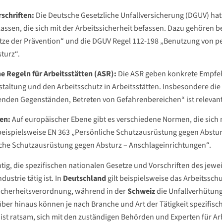
schriften:
Die Deutsche Gesetzliche Unfallversicherung (DGUV) hat
lassen, die sich mit der Arbeitssicherheit befassen. Dazu gehören b
ze der Prävention“ und die DGUV Regel 112-198 „Benutzung von 
turz“.
e Regeln für Arbeitsstätten (ASR):
Die ASR geben konkrete Empfeh
staltung und den Arbeitsschutz in Arbeitsstätten. Insbesondere die
enden Gegenständen, Betreten von Gefahrenbereichen“ ist relevant
en:
Auf europäischer Ebene gibt es verschiedene Normen, die sich 
eispielsweise EN 363 „Persönliche Schutzausrüstung gegen Abstur
che Schutzausrüstung gegen Absturz – Anschlageinrichtungen“.
chtig, die spezifischen nationalen Gesetze und Vorschriften des jewe
dustrie tätig ist. In
Deutschland
gilt beispielsweise das Arbeitssch
icherheitsverordnung, während in der
Schweiz
die Unfallverhütun
über hinaus können je nach Branche und Art der Tätigkeit spezifi
s ist ratsam, sich mit den zuständigen Behörden und Experten für Ar