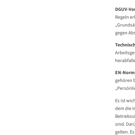
DGUV-Vor
Regeln er
„Grundsät
gegen Abs
Technisch
Arbeitsge
herabfall
EN-Norm
gehören b
„Persönli
Es ist wi
dem die In
Betriebss
sind. Dar
gelten. E