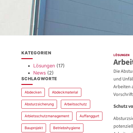
KATEGORIEN
LÖSUNGEN
Arbei
Lösungen
(17)
Die Abstu
News
(2)
und Unfäl
SCHLAGWORTE
Arbeiten 
Abdecken
Abdeckmaterial
Vorschrif
Absturzsicherung
Arbeitsschutz
Schutz v
Arbietsschutzmanagement
Auffanggurt
Absturzsi
potenziel
Bauprojekt
Betriebshygiene