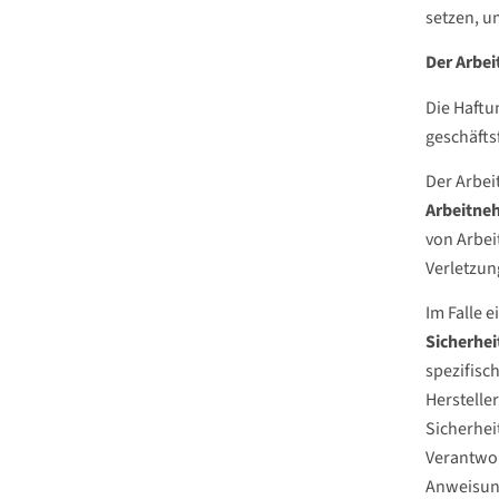
setzen, u
Der Arbei
Die Haftu
geschäfts
Der Arbei
Arbeitne
von Arbei
Verletzun
Im Falle 
Sicherhei
spezifisc
Herstelle
Sicherhei
Verantwor
Anweisung