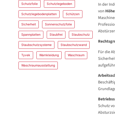
In der In
Schutzfolie
Schutzlegeboden
von
Höhe
Schutzlegebodenplatten
Schützen
Maschinen
Professio
Sicherheit
Sonnenschutzfolie
Abstürzen
Spannplatten
Staubfrei
Staubschutz
Rechtsgru
Staubschutzsysteme
Staubschutzwand
Für die A
Tyvek
Warnkleidung
Waschraum
Sicherhei
aufgefüh
Waschraumausstattung
Arbeitss
Beschäfti
Grundlage
Betriebss
Schutz vo
Absturzs