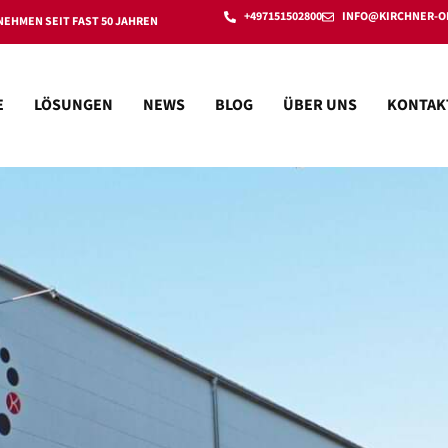
+497151502800
INFO@KIRCHNER-O
EHMEN SEIT FAST 50 JAHREN
E
LÖSUNGEN
NEWS
BLOG
ÜBER UNS
KONTAK