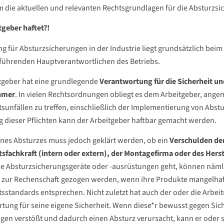
m die aktuellen und relevanten Rechtsgrundlagen für die Absturzsich
tgeber haftet?!
ng für Absturzsicherungen in der Industrie liegt grundsätzlich bei
führenden Hauptverantwortlichen des Betriebs.
tgeber hat eine grundlegende
Verantwortung für die Sicherheit u
hmer
. In vielen Rechtsordnungen obliegt es dem Arbeitgeber, a
tsunfällen zu treffen, einschließlich der Implementierung von Ab
g dieser Pflichten kann der Arbeitgeber haftbar gemacht werden.
eines Absturzes muss jedoch geklärt werden, ob ein
Verschulden de
tsfachkraft (intern oder extern), der Montagefirma oder des Herst
he Absturzsicherungsgeräte oder -ausrüstungen geht, können näml
r zur Rechenschaft gezogen werden, wenn ihre Produkte mangelhaft
tsstandards entsprechen. Nicht zuletzt hat auch der oder die Arbei
tung für seine eigene Sicherheit. Wenn diese*r bewusst gegen Sich
en verstößt und dadurch einen Absturz verursacht, kann er oder si