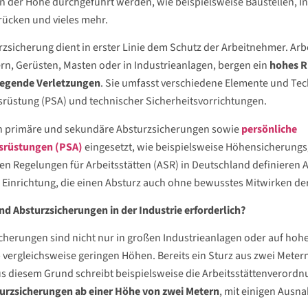
in der Höhe durchgeführt werden, wie beispielsweise Baustellen, I
rücken und vieles mehr.
rzsicherung dient in erster Linie dem Schutz der Arbeitnehmer. Arb
rn, Gerüsten, Masten oder in Industrieanlagen, bergen ein
hohes Ri
egende Verletzungen
. Sie umfasst verschiedene Elemente und Tec
rüstung (PSA) und technischer Sicherheitsvorrichtungen.
n primäre und sekundäre Absturzsicherungen sowie
persönliche
srüstungen
(PSA)
eingesetzt, wie beispielsweise Höhensicherungs
en Regelungen für Arbeitsstätten (ASR) in Deutschland definieren 
Einrichtung, die einen Absturz auch ohne bewusstes Mitwirken der
d Absturzsicherungen in der Industrie erforderlich?
cherungen sind nicht nur in großen Industrieanlagen oder auf ho
b vergleichsweise geringen Höhen. Bereits ein Sturz aus zwei Met
s diesem Grund schreibt beispielsweise die Arbeitsstättenverordnu
urzsicherungen ab einer Höhe von zwei Metern
, mit einigen Ausna