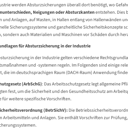
dustrie werden Absturzsicherungen überall dort benötigt, wo Gef
nunterschieden, Neigungen oder Absturzkanten
entstehen. Dies b
 und Anlagen, auf Masten, in Hallen entlang von Hallenwänden und
nelle Sicherungssysteme und ganzheitliche Sicherheitskonzepte sc
, sondern auch Materialien und Maschinen vor Schäden durch her
ndlagen für Absturzsicherung in der Industrie
bsturzsicherung in der Industrie gelten verschiedene Rechtsgrundl
tsmaßnahmen und -systemen regeln. Im Folgenden sind einige rele
rt, die im deutschsprachigen Raum (DACH-Raum) Anwendung finde
chutzgesetz (ArbSchG)
: Das Arbeitsschutzgesetz legt allgemeine Pf
gten fest, um die Sicherheit und den Gesundheitsschutz am Arbeitspl
 für weitere spezifische Vorschriften.
icherheitsverordnung (BetrSichV):
Die Betriebssicherheitsverordn
n Arbeitsmitteln und Anlagen. Sie enthält Vorschriften zur Prüfun
icherungssystemen.