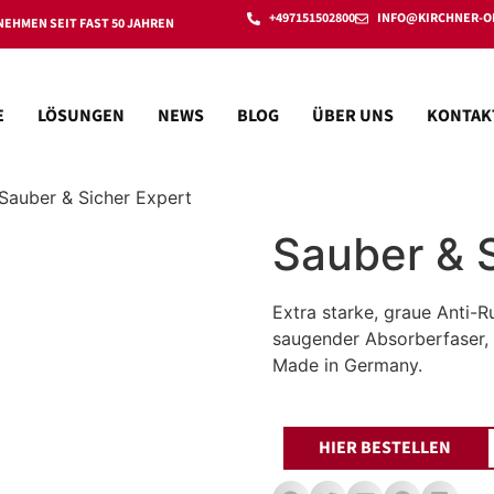
+497151502800
INFO@KIRCHNER-O
EHMEN SEIT FAST 50 JAHREN
E
LÖSUNGEN
NEWS
BLOG
ÜBER UNS
KONTAK
Sauber & Sicher Expert
Sauber & 
Extra starke, graue Anti-R
saugender Absorberfaser, 
Made in Germany.
HIER BESTELLEN