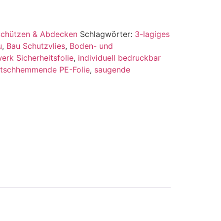
chützen & Abdecken
Schlagwörter:
3-lagiges
u
,
Bau Schutzvlies
,
Boden- und
rk Sicherheitsfolie
,
individuell bedruckbar
utschhemmende PE-Folie
,
saugende