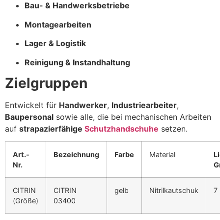
Bau- & Handwerksbetriebe
Montagearbeiten
Lager & Logistik
Reinigung & Instandhaltung
Zielgruppen
Entwickelt für
Handwerker
,
Industriearbeiter
,
Baupersonal
sowie alle, die bei mechanischen Arbeiten
auf
strapazierfähige
Schutzhandschuhe
setzen.
Art.-
Bezeichnung
Farbe
Material
L
Nr.
G
CITRIN
CITRIN
gelb
Nitrilkautschuk
7 
(Größe)
03400