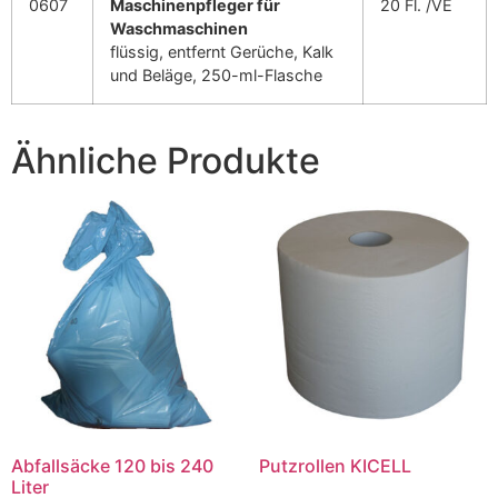
0607
Maschinenpfleger für
20 Fl. /VE
Waschmaschinen
flüssig, entfernt Gerüche, Kalk
und Beläge, 250-ml-Flasche
Ähnliche Produkte
Abfallsäcke 120 bis 240
Putzrollen KICELL
Liter