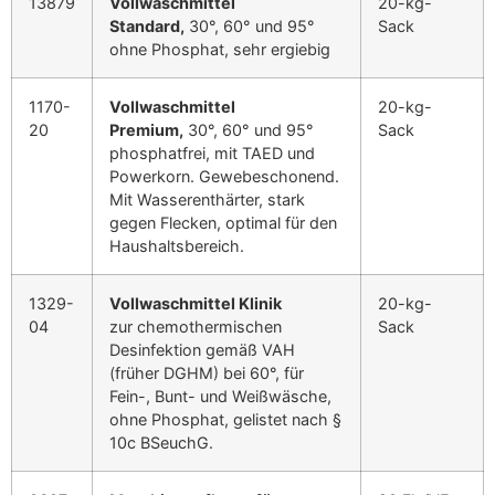
13879
Vollwaschmittel
20-kg-
Standard,
30°, 60° und 95°
Sack
ohne Phosphat, sehr ergiebig
1170-
Vollwaschmittel
20-kg-
20
Premium,
30°, 60° und 95°
Sack
phosphatfrei, mit TAED und
Powerkorn. Gewebeschonend.
Mit Wasserenthärter, stark
gegen Flecken, optimal für den
Haushaltsbereich.
1329-
Vollwaschmittel Klinik
20-kg-
04
zur chemothermischen
Sack
Desinfektion gemäß VAH
(früher DGHM) bei 60°, für
Fein-, Bunt- und Weißwäsche,
ohne Phosphat, gelistet nach §
10c BSeuchG.