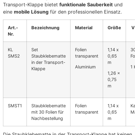
Transport-Klappe bietet
funktionale Sauberkeit
und
eine
mobile Lösung
für den professionellen Einsatz.
Art.-
Bezeichnung
Material
Größe
V
Nr.
KL
Set
Folien
1,14 x
3
SMS2
Staubklebematte
transparent
0,65
Fo
in der Transport-
m
Aluminium
1 
Klappe
1,26 x
0,75
m
SMST1
Staubklebematte
Folien
1,14 x
Ka
mit 30 Folien für
transparent
0,65
M
Nachbestellung
m
Die Staubklebematte in der Transport-Klappe hat keinen