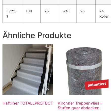
FV25-
100
25
weiß
25
24
1
Rollen
Ähnliche Produkte
Haftliner TOTALLPROTECT
Kirchner Treppenvlies –
Stufen quer abdecken