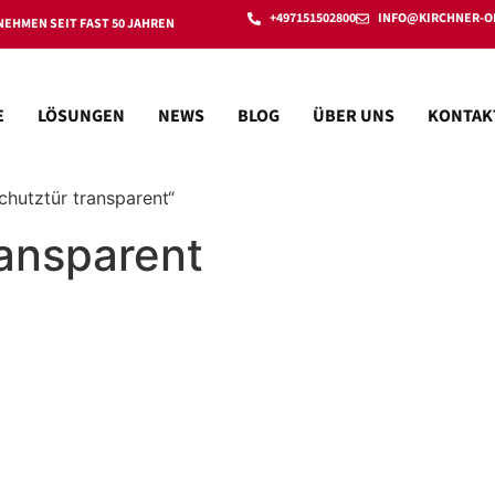
+497151502800
INFO@KIRCHNER-O
EHMEN SEIT FAST 50 JAHREN
E
LÖSUNGEN
NEWS
BLOG
ÜBER UNS
KONTAK
chutztür transparent“
ransparent