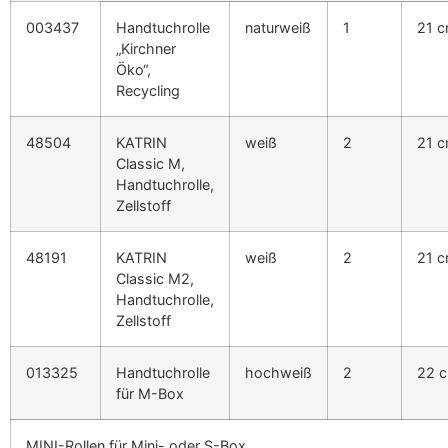
003437
Handtuchrolle
naturweiß
1
21 
„Kirchner
Öko“,
Recycling
48504
KATRIN
weiß
2
21 
Classic M,
Handtuchrolle,
Zellstoff
48191
KATRIN
weiß
2
21 
Classic M2,
Handtuchrolle,
Zellstoff
013325
Handtuchrolle
hochweiß
2
22 
für M-Box
MINI-Rollen für Mini- oder S-Box