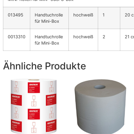
013495
Handtuchrolle
hochweiß
1
20 
für Mini-Box
0013310
Handtuchrolle
hochweiß
2
21 
für Mini-Box
Ähnliche Produkte