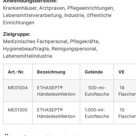
Anwendungsbereiche:
Krankenhäuser, Arztpraxen, Pflegeeinrichtungen,
Lebensmittelverarbeitung, Industrie, öffentliche
Einrichtungen
Zielgruppe:
Medizinisches Fachpersonal, Pflegekräfte,
Hygienebeauftragte, Reinigungspersonal,
Lebensmittelindustrie
Art.-Nr.
Bezeichnung
Gebinde
VE
ME01004
ETHASEPT®
500-ml-
18
Händedesinfektion
Euroflasche
Flasche
ME01005
ETHASEPT®
1.000-ml-
10
Händedesinfektion
Euroflasche
Flasche