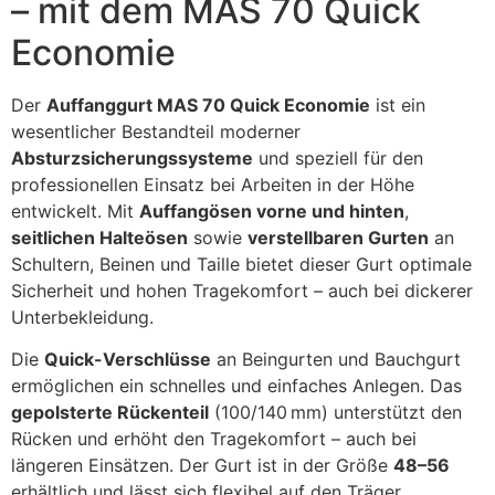
– mit dem MAS 70 Quick
Economie
Der
Auffanggurt MAS 70 Quick Economie
ist ein
wesentlicher Bestandteil moderner
Absturzsicherungssysteme
und speziell für den
professionellen Einsatz bei Arbeiten in der Höhe
entwickelt. Mit
Auffangösen vorne und hinten
,
seitlichen Halteösen
sowie
verstellbaren Gurten
an
Schultern, Beinen und Taille bietet dieser Gurt optimale
Sicherheit und hohen Tragekomfort – auch bei dickerer
Unterbekleidung.
Die
Quick-Verschlüsse
an Beingurten und Bauchgurt
ermöglichen ein schnelles und einfaches Anlegen. Das
gepolsterte Rückenteil
(100/140 mm) unterstützt den
Rücken und erhöht den Tragekomfort – auch bei
längeren Einsätzen. Der Gurt ist in der Größe
48–56
erhältlich und lässt sich flexibel auf den Träger