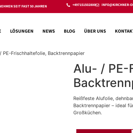
+497151502800
INFO@KIRCHNER-O
EHMEN SEIT FAST 50 JAHREN
E
LÖSUNGEN
NEWS
BLOG
ÜBER UNS
KONTAK
/ PE-Frischhaltefolie, Backtrennpapier
Alu- / PE-F
Backtrenn
Reißfeste Alufolie, dehnbar
Backtrennpapier – ideal f
Großküchen.