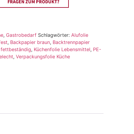
FRAGEN ZUM PRODUKT?
ne
,
Gastrobedarf
Schlagwörter:
Alufolie
fest
,
Backpapier braun
,
Backtrennpapier
e fettbeständig
,
Küchenfolie Lebensmittel
,
PE-
elecht
,
Verpackungsfolie Küche